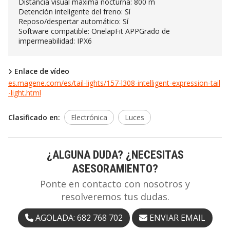
Distancia visual máxima nocturna: 800 m
Detención inteligente del freno: Sí
Reposo/despertar automático: Sí
Software compatible: OnelapFit APPGrado de
impermeabilidad: IPX6
Enlace de vídeo
es.magene.com/es/tail-lights/157-l308-intelligent-expression-tail
-light.html
Clasificado en:
Electrónica
Luces
¿ALGUNA DUDA? ¿NECESITAS
ASESORAMIENTO?
Ponte en contacto con nosotros y
resolveremos tus dudas.
AGOLADA: 682 768 702
ENVIAR EMAIL