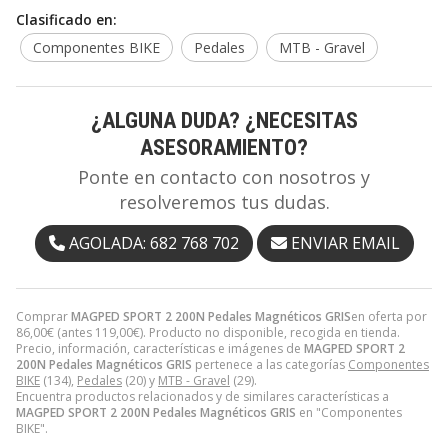
Clasificado en:
Componentes BIKE
Pedales
MTB - Gravel
¿ALGUNA DUDA? ¿NECESITAS
ASESORAMIENTO?
Ponte en contacto con nosotros y
resolveremos tus dudas.
AGOLADA: 682 768 702
ENVIAR EMAIL
Comprar
MAGPED SPORT 2 200N Pedales Magnéticos GRIS
en oferta por
86,00
€
(antes
119,00
€
). Producto no disponible, recogida en tienda.
Precio, información, características e imágenes de
MAGPED SPORT 2
200N Pedales Magnéticos GRIS
pertenece a las categorías
Componentes
BIKE
(134),
Pedales
(20) y
MTB - Gravel
(29).
Encuentra productos relacionados y de similares características a
MAGPED SPORT 2 200N Pedales Magnéticos GRIS
en "Componentes
BIKE".