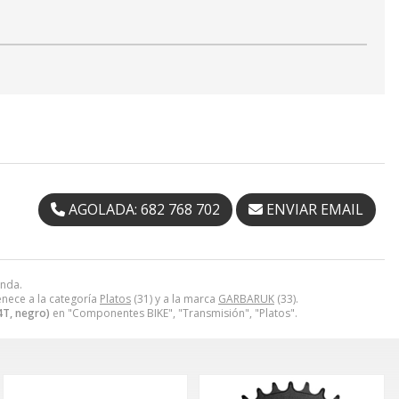
AGOLADA: 682 768 702
ENVIAR EMAIL
enda.
nece a la categoría
Platos
(31) y a la marca
GARBARUK
(33).
T, negro)
en "Componentes BIKE", "Transmisión", "Platos".