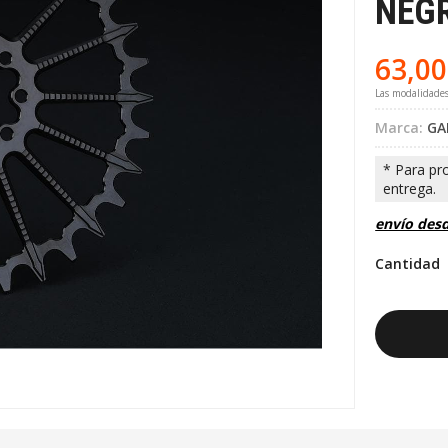
NEG
63,00
Las modalidade
Marca:
GA
envío des
Cantidad