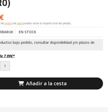
RO)
€
s de
envío
y de
pago
pueden variar el importe final del pedido.
RBARUK
EN STOCK
de
7,99
€
*
Añadir a la cesta