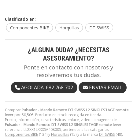
Clasificado en:
Componentes BIKE
Horquillas
DT SWISS
¿ALGUNA DUDA? ¿NECESITAS
ASESORAMIENTO?
Ponte en contacto con nosotros y
resolveremos tus dudas.
AGOLADA: 682 768 702
ENVIAR EMAIL
Comprar
Pulsador - Mando Remoto DT SWISS L2 SINGLESTAGE remote
lever
por
50,50
€
. Producto en stock, recogida en tienda.
Precio, información, características, enlace, video e imágenes de
Pulsador - Mando Remoto DT SWISS L2 SINGLESTAGE remote lever
referencia LL2XX1LXXXSA40800S, pertenece a las categorías
Componentes BIKE
(134) y
Horquillas
(15) y a la marca
DT SWISS
(48).