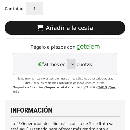
Cantidad
Añadir a la cesta
Págalo a plazos con
€*
al mes en
cuotas
Estos momentos no es posible mostrar los cálculos de la calculadora,
disculpen las molestias. Inténtelo pasados unos minutos.
*Importe a financiar
/
Importe total adeudado
/
TIN
%
/
TAE
%
/
Ver
más
INFORMACIÓN
La 4ª Generación del sillín más icónico de Selle Italia ya
está aquí. Diseñado para ofrecer más rendimiento al