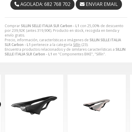
AGOLADA: 682 768 702
ENVIAR EMAIL
Comprar
SILLIN SELLE ITALIA SLR Carbon - L1
con 25,00% de descuento
por
239,92
€
(antes
319,90
€
). Producto en stock, recogida en tienda y
envío gratis.
Precio, información, características e imágenes de
SILLIN SELLE ITALIA
SLR Carbon - L1
pertenece a la categoría
Sillín
(23).
Encuentra productos relacionados y de similares características a
SILLIN
SELLE ITALIA SLR Carbon - L1
en "Componentes BIKE", "Sillín".