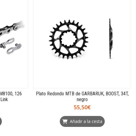
M8100, 126
Plato Redondo MTB de GARBARUK, BOOST, 34T,
 Link
negro
55,50€
Añadir a la cesta