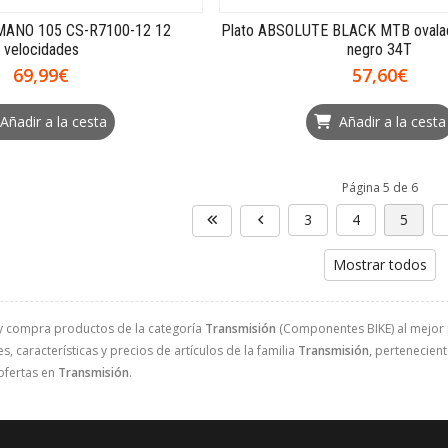
IMANO 105 CS-R7100-12 12
Plato ABSOLUTE BLACK MTB oval
velocidades
negro 34T
69,99€
57,60€
Añadir a la cesta
Añadir a la cesta
Página 5 de 6
3
4
5
Mostrar todos
y compra productos de la categoría
Transmisión
(Componentes BIKE) al mejor p
, características y precios de artículos de la familia
Transmisión
, pertenecient
ofertas en
Transmisión
.