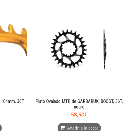
 104mm, 36T,
Plato Ovalado MTB de GARBARUK, BOOST, 36T,
negro
58,50€
Añadir a la cesta