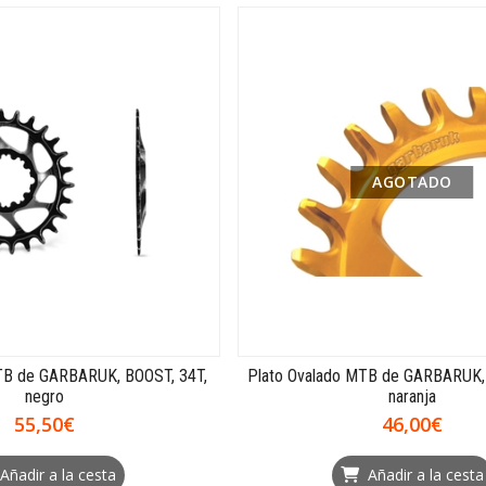
AGOTADO
TB de GARBARUK, BOOST, 34T,
Plato Ovalado MTB de GARBARUK,
negro
naranja
55,50€
46,00€
Añadir a la cesta
Añadir a la cesta