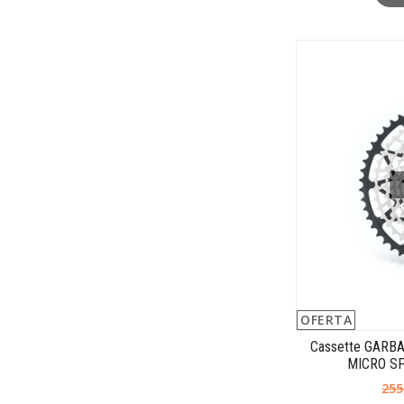
OFERTA
Cassette GARB
MICRO SP
255