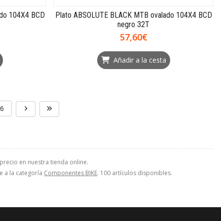
ado 104X4 BCD
Plato ABSOLUTE BLACK MTB ovalado 104X4 BCD
negro 32T
57,60€
Añadir a la cesta
6
recio en nuestra tienda online.
e a la categoría
Componentes BIKE
. 100 artículos disponibles.