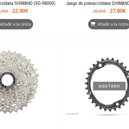
/roldana SHIMANO (RD-R8000)
Juego de poleas/roldana SHIMAN
22,90€
27,80€
,99€
30,99€
Añadir a la cesta
Añadir a la cesta
AGOTADO