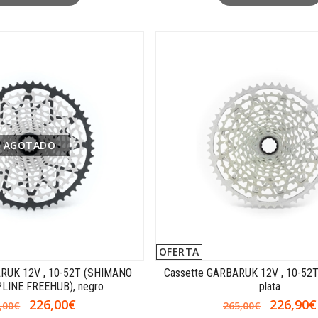
AGOTADO
OFERTA
ARUK 12V , 10-52T (SHIMANO
Cassette GARBARUK 12V , 10-52
LINE FREEHUB), negro
plata
226,00€
226,90€
,00€
265,00€